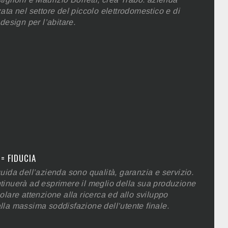
ata nel settore del piccolo elettrodomestico e di
 design per l’abitare.
= FIDUCIA
uida dell’azienda sono qualità, garanzia e servizio.
tinuerà ad esprimere il meglio della sua produzione
olare attenzione alla ricerca ed allo sviluppo
lla massima soddisfazione dell’utente finale.