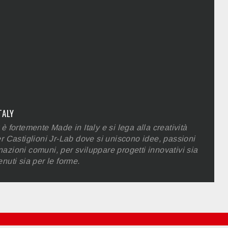
TALY
 è fortemente Made in Italy e si lega alla creatività
er Castiglioni Jr-Lab dove si uniscono idee, passioni
azioni comuni, per sviluppare progetti innovativi sia
enuti sia per le forme.