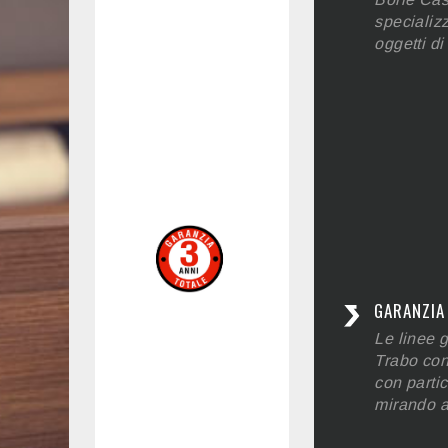
specializz
oggetti di
GARANZIA 
Le linee g
Trabo con
con partic
mirando a