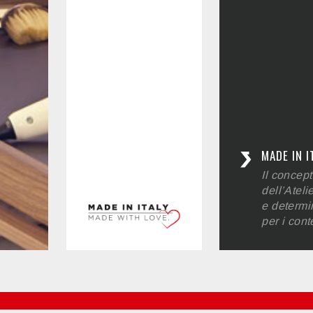
MADE IN I
Il concept
dell’Ateli
e determin
per i cont