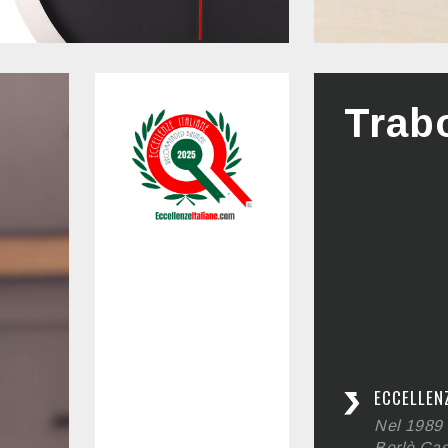
Trab
ECCELLEN
Nel 1989 
Borlè Cast