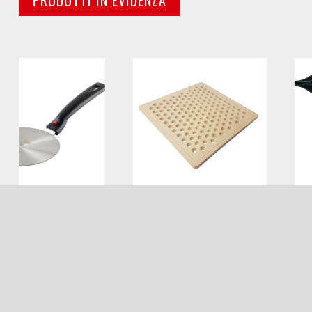
PRODOTTI IN EVIDENZA
NATURPIZZY
BOING GIALLO
44.90€
55.00
Naturpizzy
Asciugacapelli
Aggiungi al carrello
Aggiungi al carrello