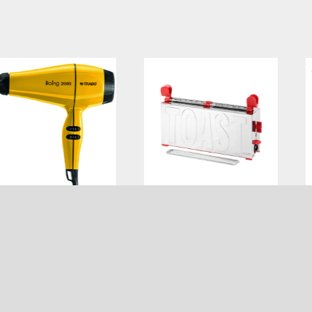
TOAST RED
ECOFON
€
198.00€
64.
RISPARMIO
ENERGETICO
Tostapane
Asciugacapelli
Aggiungi al carrello
Aggiungi al carrello