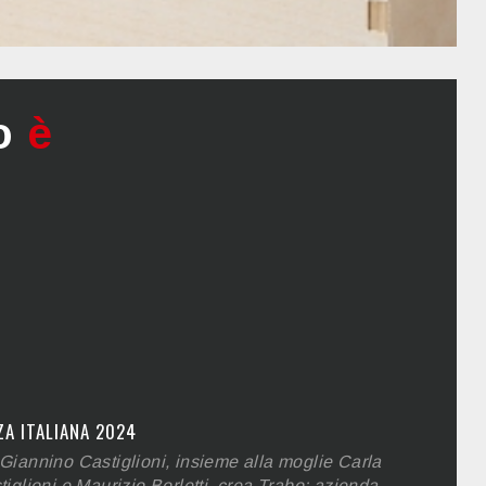
o
è
ZA ITALIANA 2024
Giannino Castiglioni, insieme alla moglie Carla
iglioni e Maurizio Borletti, crea Trabo: azienda