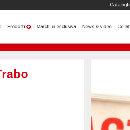
Catalogh
o
Prodotti
Marchi in esclusiva
News & video
Colla
Trabo