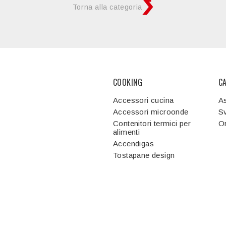
Torna alla categoria
COOKING
C
Accessori cucina
As
Accessori microonde
Sv
Contenitori termici per
Or
alimenti
Accendigas
Tostapane design