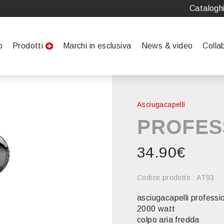
Catalogh
o
Prodotti
Marchi in esclusiva
News & video
Colla
Asciugacapelli
PROFES
34.90€
Codice prodotto : AT93
asciugacapelli professi
2000 watt
colpo aria fredda