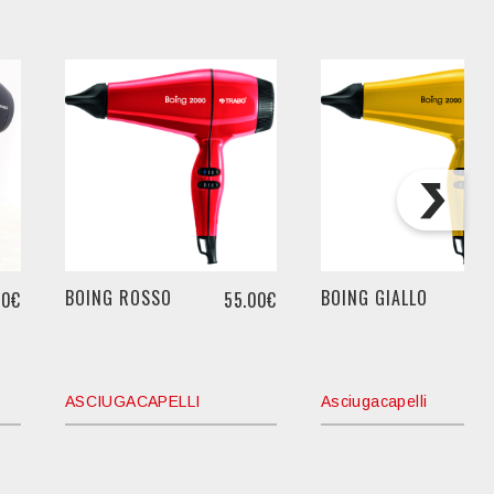
BOING ROSSO
BOING GIALLO
90€
55.00€
5
ASCIUGACAPELLI
Asciugacapelli