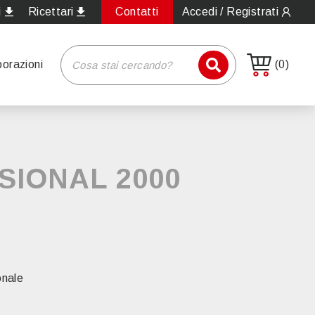
i
Ricettari
Contatti
Accedi / Registrati
borazioni
(0)
SIONAL 2000
onale