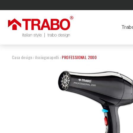
Trab
Casa design
Asciugacapelli
PROFESSIONAL 2000
/
/