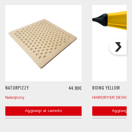
NATURPIZZY
BOING YELLOW
44.90€
Naturpizzy
HAIRDRYER DESIGN
Aggiungi al carrello
Aggiungi a