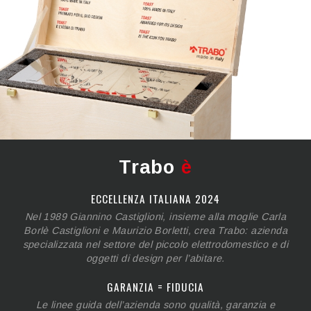
Trabo
è
ECCELLENZA ITALIANA 2024
Nel 1989 Giannino Castiglioni, insieme alla moglie Carla
Borlè Castiglioni e Maurizio Borletti, crea Trabo: azienda
specializzata nel settore del piccolo elettrodomestico e di
oggetti di design per l’abitare.
GARANZIA = FIDUCIA
Le linee guida dell’azienda sono qualità, garanzia e