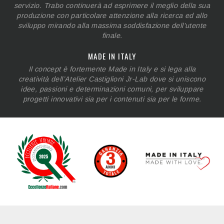
servizio. Trabo continuerà ad esprimere il meglio della sua
produzione con particolare attenzione alla ricerca ed allo
sviluppo mirando alla massima soddisfazione dell’utente
finale.
MADE IN ITALY
Il concept è fortemente Made in Italy e si lega alla
creatività dell’Atelier Castiglioni Jr-Lab dove si uniscono
idee, passioni e determinazioni comuni, per sviluppare
progetti innovativi sia per i contenuti sia per le forme.