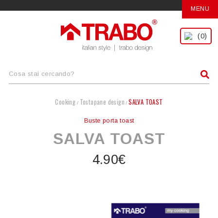
MENU
(0)
Cooking
Tostapane design
SALVA TOAST
/
/
Buste porta toast
SALVA TOAST
4.90€