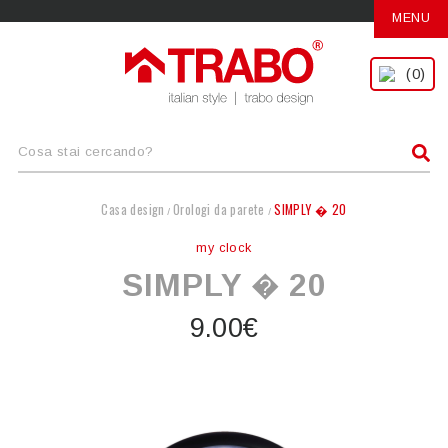
MENU
(0)
Casa design
Orologi da parete
SIMPLY � 20
/
/
my clock
SIMPLY � 20
9.00€