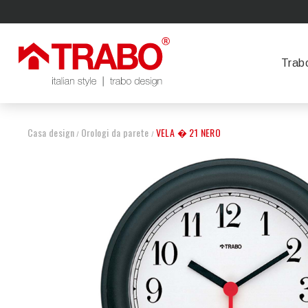
Trab
Casa design
Orologi da parete
VELA � 21 NERO
/
/