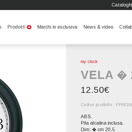
Catalogh
o
Prodotti
Marchi in esclusiva
News & video
Colla
my clock
VELA � 
12.50€
Codice prodotto : FP001N
ABS.
Pila alcalina inclusa.
Dim: � cm 20,5