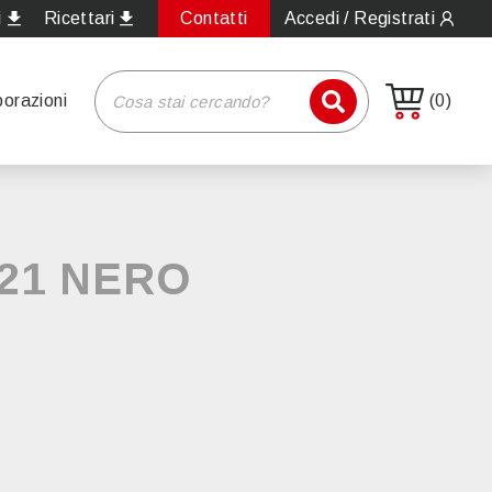
i
Ricettari
Contatti
Accedi / Registrati
borazioni
(0)
21 NERO