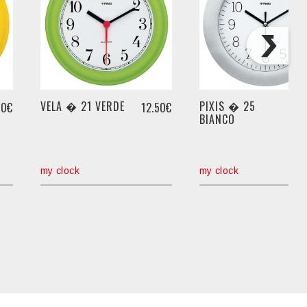
VELA � 21 VERDE
PIXIS � 25
50€
12.50€
1
BIANCO
my clock
my clock