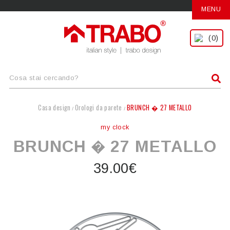
MENU
(0)
Casa design
Orologi da parete
BRUNCH � 27 METALLO
/
/
my clock
BRUNCH � 27 METALLO
39.00€