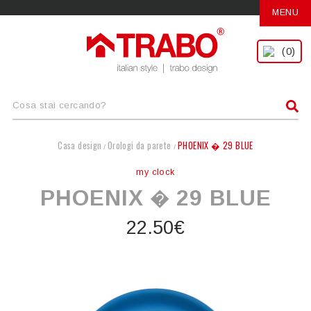
MENU
(0)
Casa design
Orologi da parete
PHOENIX � 29 BLUE
/
/
my clock
PHOENIX � 29 BLUE
22.50€