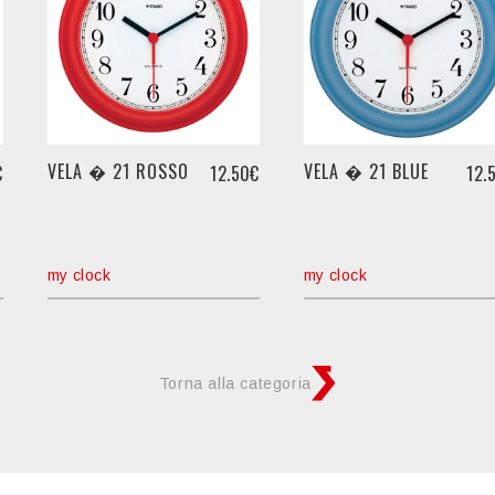
VELA � 21 ROSSO
VELA � 21 BLUE
€
12.50€
12.
my clock
my clock
Torna alla categoria