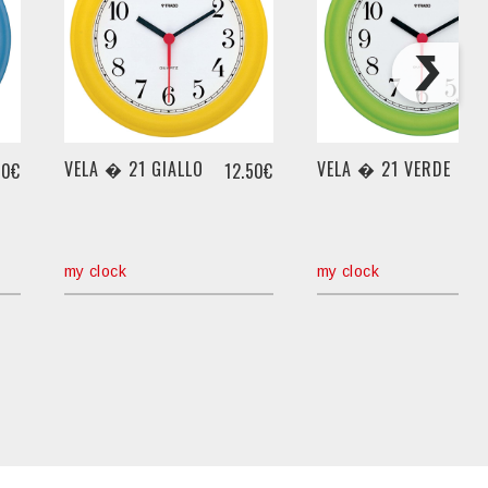
VELA � 21 GIALLO
VELA � 21 VERDE
50€
12.50€
1
my clock
my clock