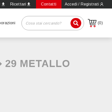
i
Ricettari
Contatti
Accedi / Registrati
borazioni
(0)
� 29 METALLO