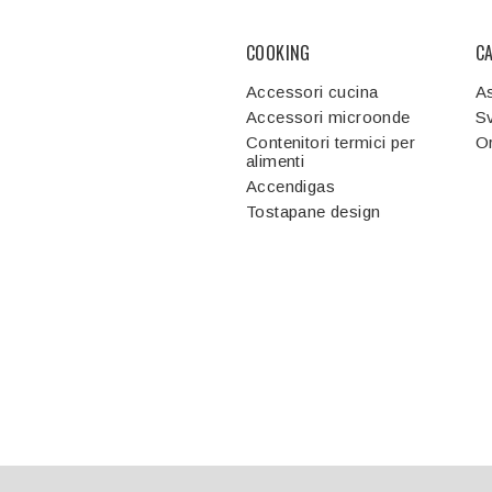
COOKING
C
Accessori cucina
As
Accessori microonde
Sv
Contenitori termici per
Or
alimenti
Accendigas
Tostapane design