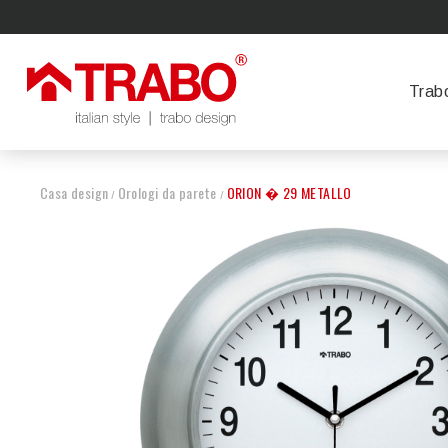
Trab
Casa design
Orologi da parete
ORION � 29 METALLO
/
/