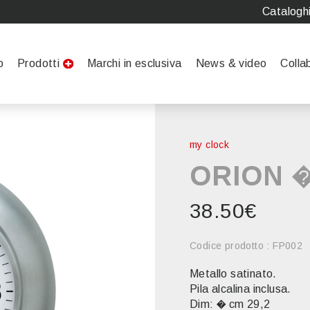
Catalogh
o
Prodotti
Marchi in esclusiva
News & video
Colla
my clock
ORION 
38.50€
Codice prodotto : FP002
Metallo satinato.
Pila alcalina inclusa.
Dim: � cm 29,2