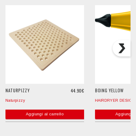
NATURPIZZY
BOING YELLOW
44.90€
Naturpizzy
HAIRDRYER DESIGN
Aggiungi al carrello
Aggiungi a