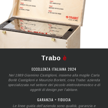
Trabo
è
ECCELLENZA ITALIANA 2024
Nel 1989 Giannino Castiglioni, insieme alla moglie Carla
Borlè Castiglioni e Maurizio Borletti, crea Trabo: azienda
specializzata nel settore del piccolo elettrodomestico e di
oggetti di design per l’abitare.
GARANZIA = FIDUCIA
Le linee guida dell’azienda sono qualità, garanzia e