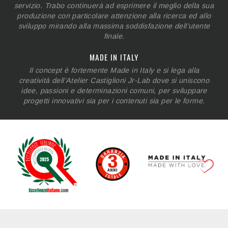
servizio. Trabo continuerà ad esprimere il meglio della sua
produzione con particolare attenzione alla ricerca ed allo
sviluppo mirando alla massima soddisfazione dell’utente
finale.
MADE IN ITALY
Il concept è fortemente Made in Italy e si lega alla
creatività dell’Atelier Castiglioni Jr-Lab dove si uniscono
idee, passioni e determinazioni comuni, per sviluppare
progetti innovativi sia per i contenuti sia per le forme.