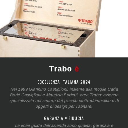
Trabo
è
ECCELLENZA ITALIANA 2024
Nel 1989 Giannino Castiglioni, insieme alla moglie Carla
Borlè Castiglioni e Maurizio Borletti, crea Trabo: azienda
specializzata nel settore del piccolo elettrodomestico e di
oggetti di design per l’abitare.
GARANZIA = FIDUCIA
Le linee guida dell’azienda sono qualità, garanzia e