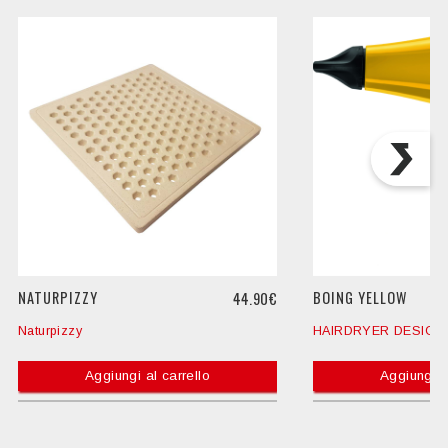
NATURPIZZY
BOING YELLOW
44.90€
Naturpizzy
HAIRDRYER DESIGN
Aggiungi al carrello
Aggiungi a