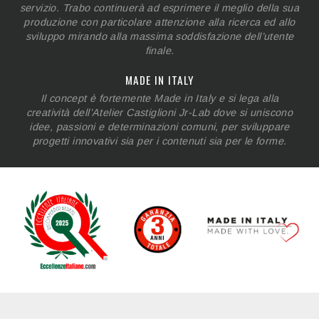
servizio. Trabo continuerà ad esprimere il meglio della sua
produzione con particolare attenzione alla ricerca ed allo
sviluppo mirando alla massima soddisfazione dell’utente
finale.
MADE IN ITALY
Il concept è fortemente Made in Italy e si lega alla
creatività dell’Atelier Castiglioni Jr-Lab dove si uniscono
idee, passioni e determinazioni comuni, per sviluppare
progetti innovativi sia per i contenuti sia per le forme.