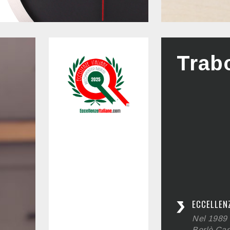
Trab
ECCELLEN
Nel 1989 
Borlè Cast