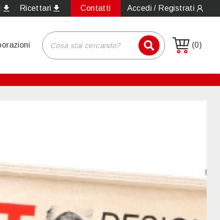
i
Ricettari
Contatti
Accedi / Registrati
borazioni
(0)