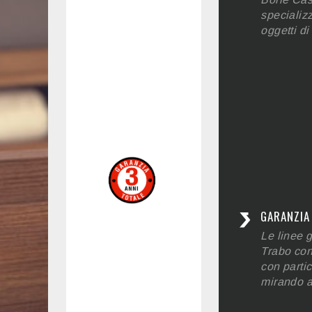
specializz
oggetti di
GARANZIA 
Le linee g
Trabo con
con partic
mirando a