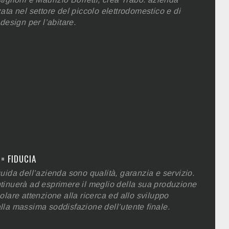
ata nel settore del piccolo elettrodomestico e di
 design per l’abitare.
= FIDUCIA
uida dell’azienda sono qualità, garanzia e servizio.
tinuerà ad esprimere il meglio della sua produzione
olare attenzione alla ricerca ed allo sviluppo
lla massima soddisfazione dell’utente finale.