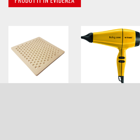
PRODOTTI IN EVIDENZA
NATURPIZZY
BOING YELLOW
44.90€
55.00
Naturpizzy
HAIRDRYER DESIGN
Aggiungi al carrello
Aggiungi al carrello