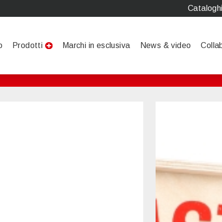
Catalogh
o
Prodotti
Marchi in esclusiva
News & video
Colla