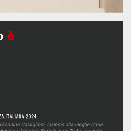
o
è
ZA ITALIANA 2024
Giannino Castiglioni, insieme alla moglie Carla
iglioni e Maurizio Borletti, crea Trabo: azienda