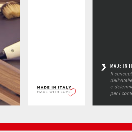
MADE IN I
Il concept
dell’Ateli
e determin
per i cont