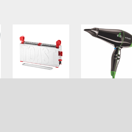
TOAST RED
ECOFON
€
198.00€
64.
RISPARMIO
ENERGETICO
TOAST
HAIRDRYER DESIGN
Aggiungi al carrello
Aggiungi al carrello