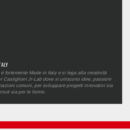
TALY
 è fortemente Made in Italy e si lega alla creatività
er Castiglioni Jr-Lab dove si uniscono idee, passioni
azioni comuni, per sviluppare progetti innovativi sia
enuti sia per le forme.